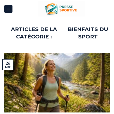
Skip
to
content
BIENFAITS DU
SPORT
26
Mar