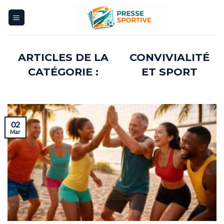
Skip
to
content
CONVIVIALITÉ
ET SPORT
02
Mar