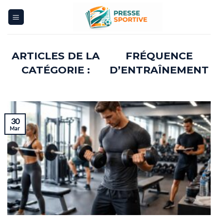
Skip
to
content
FRÉQUENCE
D’ENTRAÎNEMENT
30
Mar