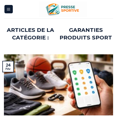
Skip
to
content
GARANTIES
PRODUITS SPORT
24
Fév