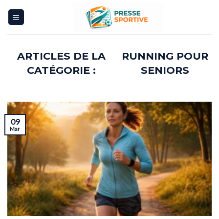
Skip
to
content
RUNNING POUR
SENIORS
09
Mar