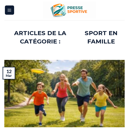
Skip
to
content
SPORT EN
FAMILLE
12
Mar