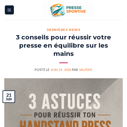
Skip
to
content
DERNIÈRES NEWS
3 conseils pour réussir votre
presse en équilibre sur les
mains
POSTÉ LE
JUIN 21, 2026
PAR
VALÉRIE
21
Juin