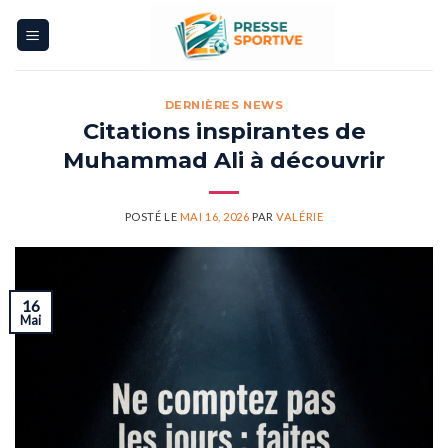
Skip
to
content
DERNIÈRES NEWS
Citations inspirantes de
Muhammad Ali à découvrir
POSTÉ LE
MAI 16, 2026
PAR
VALÉRIE
16
Mai