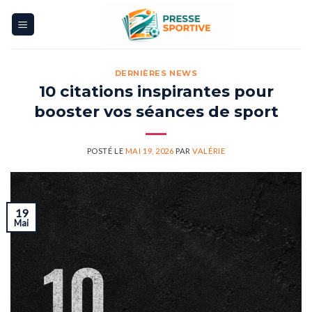
Skip
to
content
DERNIÈRES NEWS
10 citations inspirantes pour
booster vos séances de sport
POSTÉ LE
MAI 19, 2026
PAR
VALÉRIE
19
Mai