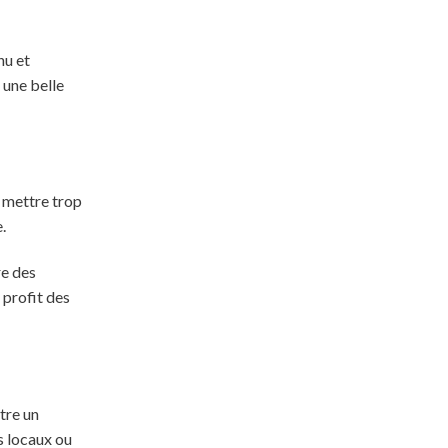
nu et
 une belle
e mettre trop
.
re des
 profit des
tre un
s locaux ou