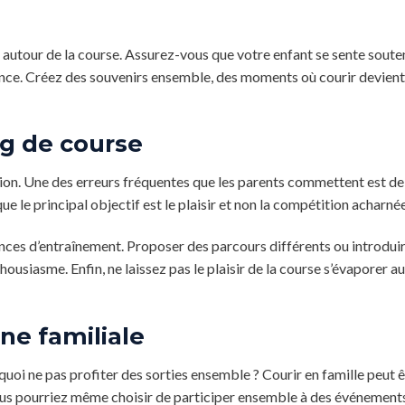
 autour de la course. Assurez-vous que votre enfant se sente soute
ance. Créez des souvenirs ensemble, des moments où courir devient
ng de course
aution. Une des erreurs fréquentes que les parents commettent est d
 que le principal objectif est le plaisir et non la compétition acharnée
ances d’entraînement. Proposer des parcours différents ou introdui
ousiasme. Enfin, ne laissez pas le plaisir de la course s’évaporer au
ine familiale
quoi ne pas profiter des sorties ensemble ? Courir en famille peut ê
 Vous pourriez même choisir de participer ensemble à des événement