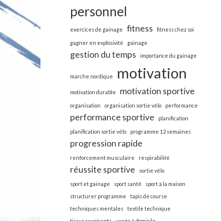
personnel
fitness
exercices de gainage
fitness chez soi
gagner en explosivité
gainage
gestion du temps
importance du gainage
motivation
marche nordique
motivation sportive
motivation durable
organisation
organisation sortie vélo
performance
performance sportive
planification
planification sortie vélo
programme 12 semaines
progression rapide
renforcement musculaire
respirabilité
réussite sportive
sortie vélo
sport et gainage
sport santé
sport à la maison
structurer programme
tapis de course
techniques mentales
textile technique
tissus respirants
usage à domicile