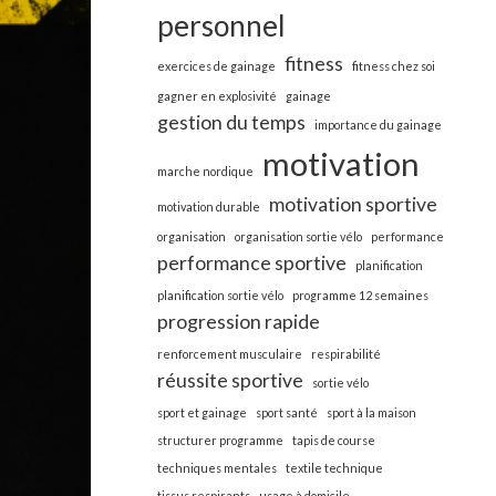
personnel
fitness
exercices de gainage
fitness chez soi
gagner en explosivité
gainage
gestion du temps
importance du gainage
motivation
marche nordique
motivation sportive
motivation durable
organisation
organisation sortie vélo
performance
performance sportive
planification
planification sortie vélo
programme 12 semaines
progression rapide
renforcement musculaire
respirabilité
réussite sportive
sortie vélo
sport et gainage
sport santé
sport à la maison
structurer programme
tapis de course
techniques mentales
textile technique
tissus respirants
usage à domicile