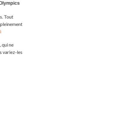
s. Tout
r pleinement
i
 qui ne
s variez-les