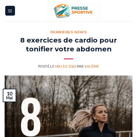
Skip
to
content
DERNIÈRES NEWS
8 exercices de cardio pour
tonifier votre abdomen
POSTÉ LE
MAI 10, 2026
PAR
VALÉRIE
10
Mai