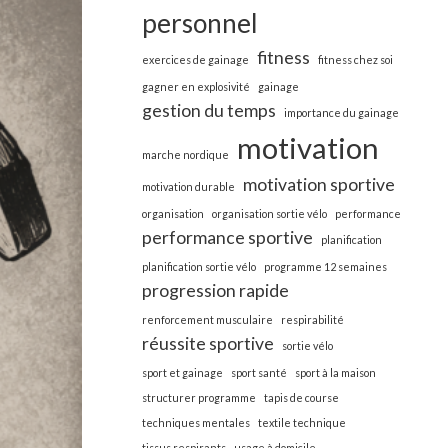
personnel
fitness
exercices de gainage
fitness chez soi
gagner en explosivité
gainage
gestion du temps
importance du gainage
motivation
marche nordique
motivation sportive
motivation durable
organisation
organisation sortie vélo
performance
performance sportive
planification
planification sortie vélo
programme 12 semaines
progression rapide
renforcement musculaire
respirabilité
réussite sportive
sortie vélo
sport et gainage
sport santé
sport à la maison
structurer programme
tapis de course
techniques mentales
textile technique
tissus respirants
usage à domicile