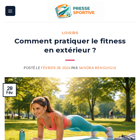
Skip
to
content
LOISIRS
Comment pratiquer le fitness
en extérieur ?
POSTÉ LE
FÉVRIER 28, 2026
PAR
SANDRA BENGUIGUI
28
Fév