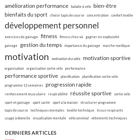
amélioration performance
bien-être
balade à vélo
bienfaits du sport
choisir tapis de course
concentration
confort textile
développement personnel
fitness
exercices de gainage
fitness chez soi
gagner en explosivité
gestion du temps
gainage
importance du gainage
marche nordique
motivation
motivation sportive
motivation durable
organisation
organisation sortie vélo
performance
performance sportive
planification
planification sortie vélo
progression rapide
programme 12 semaines
réussite sportive
renforcement musculaire
respirabilité
sortie vélo
sport et gainage
sport santé
sport à la maison
structurer programme
tapis de course
techniques mentales
textile technique
tissus respirants
usage à domicile
visualisation mentale
vélo convivial
vêtements techniques
DERNIERS ARTICLES