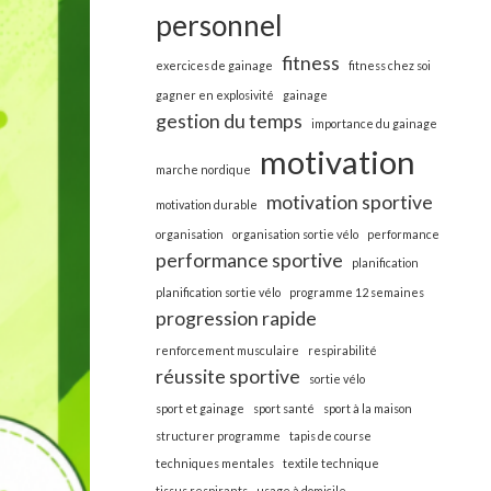
personnel
fitness
exercices de gainage
fitness chez soi
gagner en explosivité
gainage
gestion du temps
importance du gainage
motivation
marche nordique
motivation sportive
motivation durable
organisation
organisation sortie vélo
performance
performance sportive
planification
planification sortie vélo
programme 12 semaines
progression rapide
renforcement musculaire
respirabilité
réussite sportive
sortie vélo
sport et gainage
sport santé
sport à la maison
structurer programme
tapis de course
techniques mentales
textile technique
tissus respirants
usage à domicile