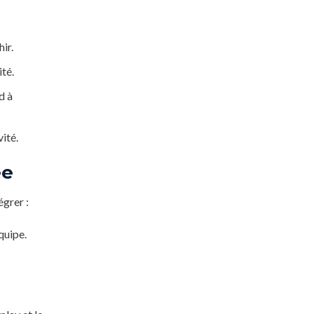
ir.
ité.
d à
ité.
ée
égrer :
quipe.