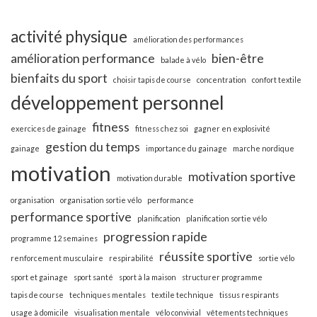
activité physique
amélioration des performances
amélioration performance
bien-être
balade à vélo
bienfaits du sport
choisir tapis de course
concentration
confort textile
développement personnel
fitness
exercices de gainage
fitness chez soi
gagner en explosivité
gestion du temps
gainage
importance du gainage
marche nordique
motivation
motivation sportive
motivation durable
organisation
organisation sortie vélo
performance
performance sportive
planification
planification sortie vélo
progression rapide
programme 12 semaines
réussite sportive
renforcement musculaire
respirabilité
sortie vélo
sport et gainage
sport santé
sport à la maison
structurer programme
tapis de course
techniques mentales
textile technique
tissus respirants
usage à domicile
visualisation mentale
vélo convivial
vêtements techniques