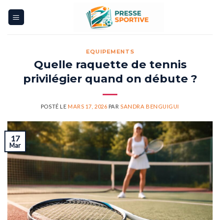
Skip
to
content
EQUIPEMENTS
Quelle raquette de tennis
privilégier quand on débute ?
POSTÉ LE
MARS 17, 2026
PAR
SANDRA BENGUIGUI
17
Mar