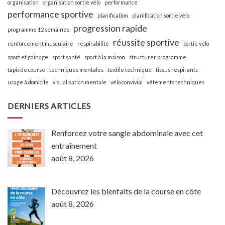
organisation
organisation sortie vélo
performance
performance sportive
planification
planification sortie vélo
progression rapide
programme 12 semaines
réussite sportive
renforcement musculaire
respirabilité
sortie vélo
sport et gainage
sport santé
sport à la maison
structurer programme
tapis de course
techniques mentales
textile technique
tissus respirants
usage à domicile
visualisation mentale
vélo convivial
vêtements techniques
DERNIERS ARTICLES
Renforcez votre sangle abdominale avec cet
entraînement
août 8, 2026
Découvrez les bienfaits de la course en côte
août 8, 2026