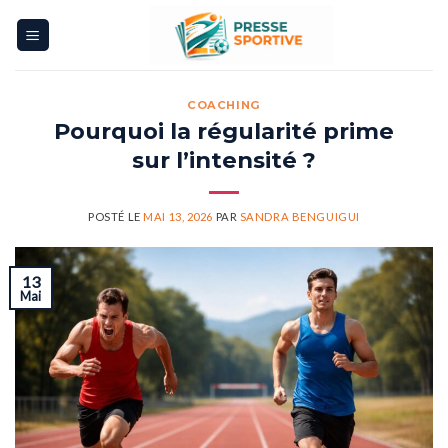
Skip
to
content
COACHING
Pourquoi la régularité prime
sur l’intensité ?
POSTÉ LE
MAI 13, 2026
PAR
SANDRA BENGUIGUI
13
Mai