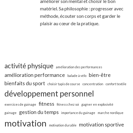
améliorer son mental et choisir le bon
matériel. Sa philosophie : progresser avec
méthode, écouter son corps et garder le
plaisir au cœur de la pratique.
activité physique
amélioration des performances
amélioration performance
bien-être
balade à vélo
bienfaits du sport
choisir tapis de course
concentration
confort textile
développement personnel
fitness
exercices de gainage
fitness chez soi
gagner en explosivité
gestion du temps
gainage
importance du gainage
marche nordique
motivation
motivation sportive
motivation durable