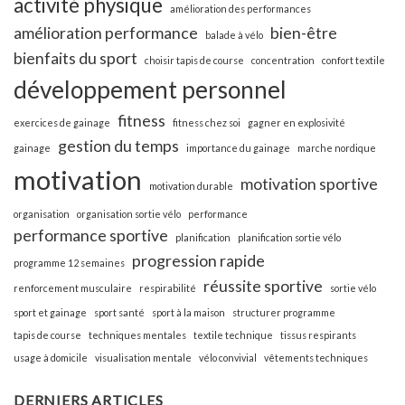
activité physique
amélioration des performances
amélioration performance
bien-être
balade à vélo
bienfaits du sport
choisir tapis de course
concentration
confort textile
développement personnel
fitness
exercices de gainage
fitness chez soi
gagner en explosivité
gestion du temps
gainage
importance du gainage
marche nordique
motivation
motivation sportive
motivation durable
organisation
organisation sortie vélo
performance
performance sportive
planification
planification sortie vélo
progression rapide
programme 12 semaines
réussite sportive
renforcement musculaire
respirabilité
sortie vélo
sport et gainage
sport santé
sport à la maison
structurer programme
tapis de course
techniques mentales
textile technique
tissus respirants
usage à domicile
visualisation mentale
vélo convivial
vêtements techniques
DERNIERS ARTICLES