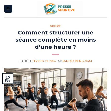
Skip
to
content
SPORT
Comment structurer une
séance complète en moins
d’une heure ?
POSTÉ LE
FÉVRIER 19, 2026
PAR
SANDRA BENGUIGUI
19
Fév