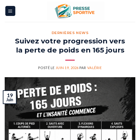
Skip
to
content
DERNIÈRES NEWS
Suivez votre progression vers
la perte de poids en 165 jours
POSTÉ LE
JUIN 19, 2026
PAR
VALÉRIE
19
Juin