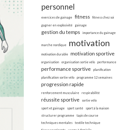
personnel
fitness
exercices de gainage
fitness chez soi
gagner en explosivité
gainage
gestion du temps
importance du gainage
motivation
marche nordique
motivation sportive
motivation durable
organisation
organisation sortie vélo
performance
performance sportive
planification
planification sortie vélo
programme 12 semaines
progression rapide
renforcement musculaire
respirabilité
réussite sportive
sortie vélo
sport et gainage
sport santé
sport à la maison
structurer programme
tapis de course
techniques mentales
textile technique
tissus respirants
usage à domicile