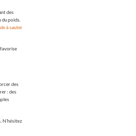
ant des
n du poids.
de à sauter
 favorise
orcer des
rer : des
mples
. N’hésitez