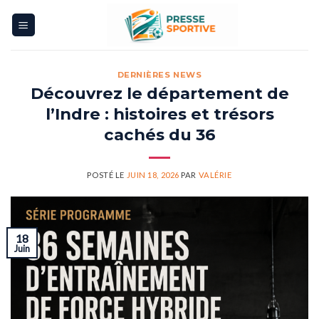
Skip
to
content
DERNIÈRES NEWS
Découvrez le département de
l’Indre : histoires et trésors
cachés du 36
POSTÉ LE
JUIN 18, 2026
PAR
VALÉRIE
18
Juin