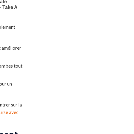
eulement
t améliorer
 jambes tout
our un
ntrer sur la
urse avec