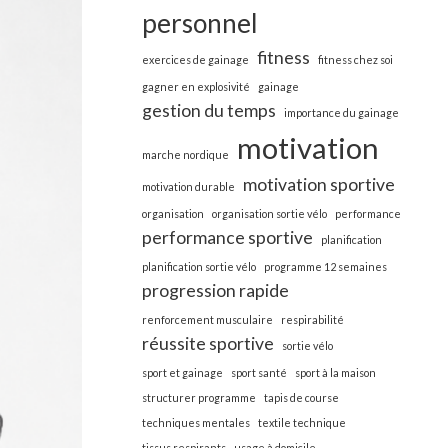
personnel
fitness
exercices de gainage
fitness chez soi
gagner en explosivité
gainage
gestion du temps
importance du gainage
motivation
marche nordique
motivation sportive
motivation durable
organisation
organisation sortie vélo
performance
performance sportive
planification
planification sortie vélo
programme 12 semaines
progression rapide
renforcement musculaire
respirabilité
réussite sportive
sortie vélo
sport et gainage
sport santé
sport à la maison
structurer programme
tapis de course
techniques mentales
textile technique
tissus respirants
usage à domicile