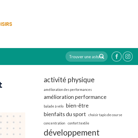
ISIRS
activité physique
t
amélioration des performances
amélioration performance
bien-être
balade à vélo
bienfaits du sport
choisir tapis de course
concentration
confort textile
développement