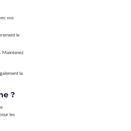
vec vos
èrement le
e. Maintenez
également la
ne ?
de
pour les