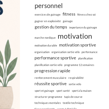
personnel
fitness
exercices de gainage
fitness chez soi
gagner en explosivité
gainage
gestion du temps
importance du gainage
motivation
marche nordique
motivation sportive
motivation durable
organisation
organisation sortie vélo
performance
performance sportive
planification
planification sortie vélo
programme 12 semaines
progression rapide
renforcement musculaire
respirabilité
réussite sportive
sortie vélo
sport et gainage
sport santé
sport à la maison
structurer programme
tapis de course
techniques mentales
textile technique
tissus respirants
usage à domicile