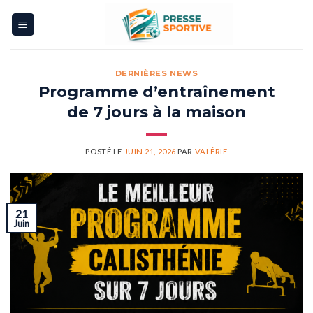
Skip
to
content
DERNIÈRES NEWS
Programme d’entraînement
de 7 jours à la maison
POSTÉ LE
JUIN 21, 2026
PAR
VALÉRIE
21
Juin