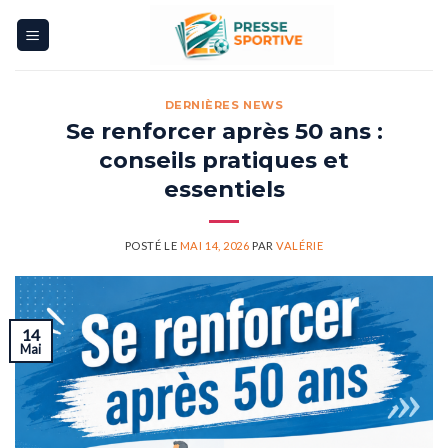
Skip
to
content
DERNIÈRES NEWS
Se renforcer après 50 ans :
conseils pratiques et
essentiels
POSTÉ LE
MAI 14, 2026
PAR
VALÉRIE
14
Mai