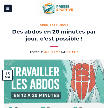
Skip
to
content
DERNIÈRES NEWS
Des abdos en 20 minutes par
jour, c’est possible !
POSTÉ LE
MAI 15, 2026
PAR
VALÉRIE
15
Mai