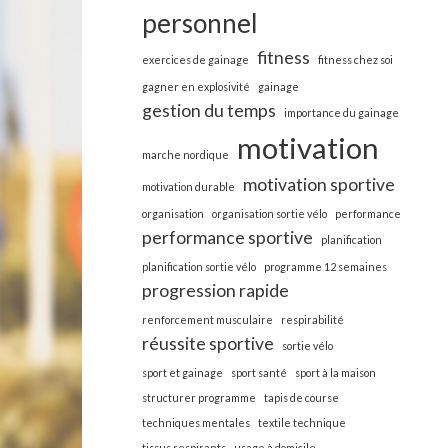
personnel
fitness
exercices de gainage
fitness chez soi
gagner en explosivité
gainage
gestion du temps
importance du gainage
motivation
marche nordique
motivation sportive
motivation durable
organisation
organisation sortie vélo
performance
performance sportive
planification
planification sortie vélo
programme 12 semaines
progression rapide
renforcement musculaire
respirabilité
réussite sportive
sortie vélo
sport et gainage
sport santé
sport à la maison
structurer programme
tapis de course
techniques mentales
textile technique
tissus respirants
usage à domicile