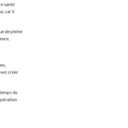
re santé
, car il
ue de pleine
ieure.
ues,
uvez créer
e temps de
upération