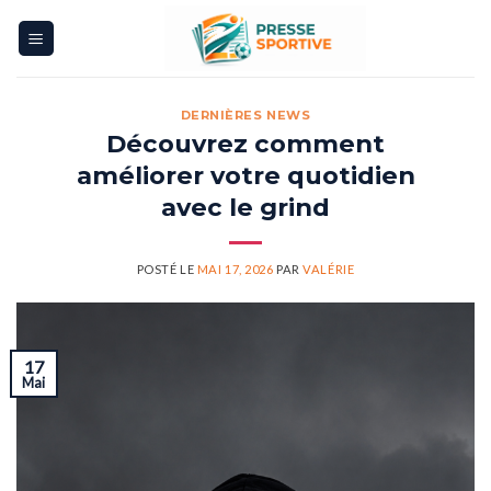
Skip
to
content
DERNIÈRES NEWS
Découvrez comment
améliorer votre quotidien
avec le grind
POSTÉ LE
MAI 17, 2026
PAR
VALÉRIE
17
Mai