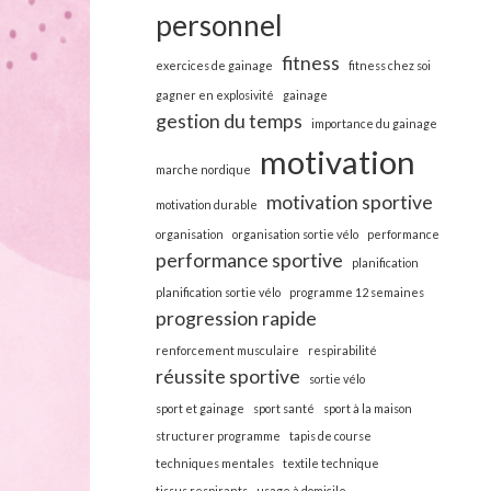
personnel
fitness
exercices de gainage
fitness chez soi
gagner en explosivité
gainage
gestion du temps
importance du gainage
motivation
marche nordique
motivation sportive
motivation durable
organisation
organisation sortie vélo
performance
performance sportive
planification
planification sortie vélo
programme 12 semaines
progression rapide
renforcement musculaire
respirabilité
réussite sportive
sortie vélo
sport et gainage
sport santé
sport à la maison
structurer programme
tapis de course
techniques mentales
textile technique
tissus respirants
usage à domicile