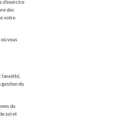
s d’exercice
ore des
de votre
e où vous
l’anxiété,
a gestion du
mones du
de soi et