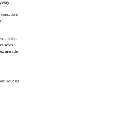
z vous, dans
ui
asculaire.
muscles.
ez ainsi de
oux pour les