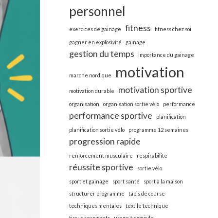
personnel
fitness
exercices de gainage
fitness chez soi
gagner en explosivité
gainage
gestion du temps
importance du gainage
motivation
marche nordique
motivation sportive
motivation durable
organisation
organisation sortie vélo
performance
performance sportive
planification
planification sortie vélo
programme 12 semaines
progression rapide
renforcement musculaire
respirabilité
réussite sportive
sortie vélo
sport et gainage
sport santé
sport à la maison
structurer programme
tapis de course
techniques mentales
textile technique
tissus respirants
usage à domicile