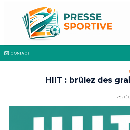
Skip
to
content
CONTACT
HIIT : brûlez des gr
POSTÉ 