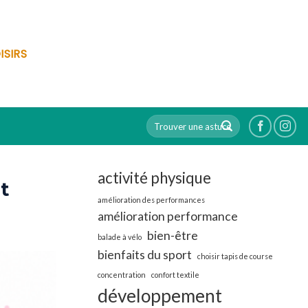
ISIRS
activité physique
t
amélioration des performances
amélioration performance
bien-être
balade à vélo
bienfaits du sport
choisir tapis de course
concentration
confort textile
développement