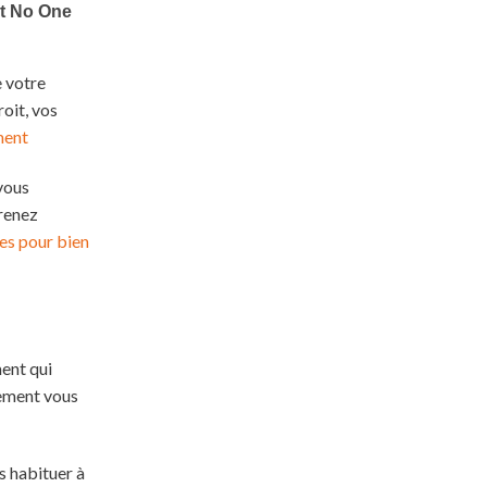
e votre
roit, vos
ment
vous
Prenez
es pour bien
ment qui
nement vous
s habituer à