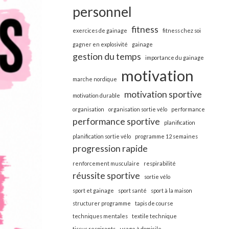
personnel
fitness
exercices de gainage
fitness chez soi
gagner en explosivité
gainage
gestion du temps
importance du gainage
motivation
marche nordique
motivation sportive
motivation durable
organisation
organisation sortie vélo
performance
performance sportive
planification
planification sortie vélo
programme 12 semaines
progression rapide
renforcement musculaire
respirabilité
réussite sportive
sortie vélo
sport et gainage
sport santé
sport à la maison
structurer programme
tapis de course
techniques mentales
textile technique
tissus respirants
usage à domicile