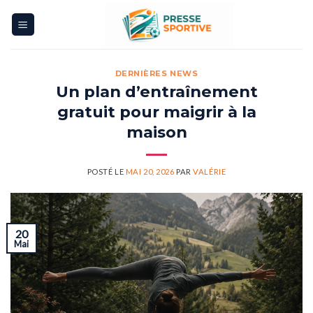
Skip
to
content
DERNIÈRES NEWS
Un plan d’entraînement
gratuit pour maigrir à la
maison
POSTÉ LE
MAI 20, 2026
PAR
VALÉRIE
20
Mai