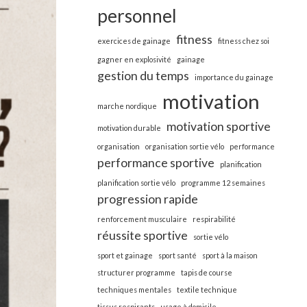
personnel
fitness
exercices de gainage
fitness chez soi
gagner en explosivité
gainage
gestion du temps
importance du gainage
motivation
marche nordique
motivation sportive
motivation durable
organisation
organisation sortie vélo
performance
performance sportive
planification
planification sortie vélo
programme 12 semaines
progression rapide
renforcement musculaire
respirabilité
réussite sportive
sortie vélo
sport et gainage
sport santé
sport à la maison
structurer programme
tapis de course
techniques mentales
textile technique
tissus respirants
usage à domicile