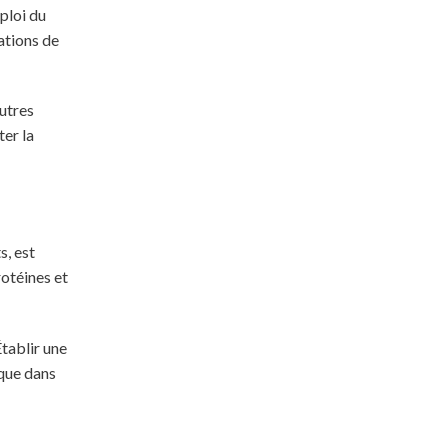
ploi du
ations de
autres
er la
s, est
rotéines et
tablir une
 que dans