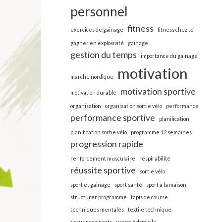
personnel
fitness
exercices de gainage
fitness chez soi
gagner en explosivité
gainage
gestion du temps
importance du gainage
motivation
marche nordique
motivation sportive
motivation durable
organisation
organisation sortie vélo
performance
performance sportive
planification
planification sortie vélo
programme 12 semaines
progression rapide
renforcement musculaire
respirabilité
réussite sportive
sortie vélo
sport et gainage
sport santé
sport à la maison
structurer programme
tapis de course
techniques mentales
textile technique
tissus respirants
usage à domicile