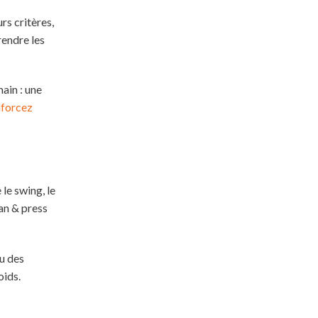
rs critères,
rendre les
ain : une
forcez
le swing, le
ean & press
u des
oids.
l