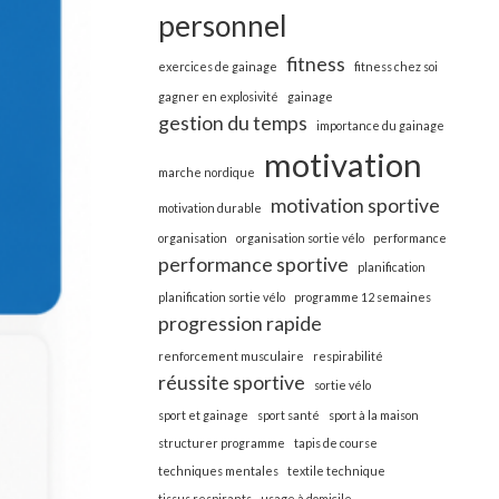
personnel
fitness
exercices de gainage
fitness chez soi
gagner en explosivité
gainage
gestion du temps
importance du gainage
motivation
marche nordique
motivation sportive
motivation durable
organisation
organisation sortie vélo
performance
performance sportive
planification
planification sortie vélo
programme 12 semaines
progression rapide
renforcement musculaire
respirabilité
réussite sportive
sortie vélo
sport et gainage
sport santé
sport à la maison
structurer programme
tapis de course
techniques mentales
textile technique
tissus respirants
usage à domicile