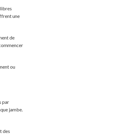
libres
ffrent une
mment de
e commencer
ement ou
s par
aque jambe.
t des